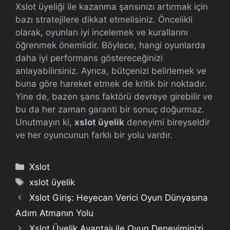
Xslot üyeliği ile kazanma şansınızı artırmak için
bazı stratejilere dikkat etmelisiniz. Öncelikli
olarak, oyunları iyi incelemek ve kurallarını
öğrenmek önemlidir. Böylece, hangi oyunlarda
daha iyi performans göstereceğinizi
anlayabilirsiniz. Ayrıca, bütçenizi belirlemek ve
buna göre hareket etmek de kritik bir noktadır.
Yine de, bazen şans faktörü devreye girebilir ve
bu da her zaman garanti bir sonuç doğurmaz.
Unutmayın ki,
xslot üyelik
deneyimi bireyseldir
ve her oyuncunun farklı bir yolu vardır.
Kategoriler
Xslot
Etiketler
xslot üyelik
Xslot Giriş: Heyecan Verici Oyun Dünyasına
Adım Atmanın Yolu
Xslot Üyelik Avantajı ile Oyun Deneyiminizi