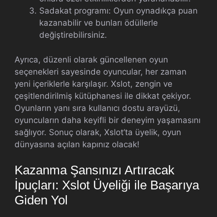
Sadakat programı: Oyun oynadıkça puan
kazanabilir ve bunları ödüllerle
değiştirebilirsiniz.
Ayrıca, düzenli olarak güncellenen oyun
seçenekleri sayesinde oyuncular, her zaman
yeni içeriklerle karşılaşır. Xslot, zengin ve
çeşitlendirilmiş kütüphanesi ile dikkat çekiyor.
Oyunların yanı sıra kullanıcı dostu arayüzü,
oyuncuların daha keyifli bir deneyim yaşamasını
sağlıyor. Sonuç olarak, Xslot’ta üyelik, oyun
dünyasına açılan kapınız olacak!
Kazanma Şansınızı Artıracak
İpuçları: Xslot Üyeliği ile Başarıya
Giden Yol